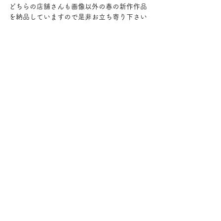
どちらの店舗さんも画像以外の春の新作作品
を納品していますので是非お立ち寄り下さい
・ピアスは全てサージカルステンレス又はチ
タン素材を使用しています
・イヤリングは全てイヤリングカバー付き！
ニッケルフリーなど表記がない作品はアレル
ギー非対応のメッキ・真鍮素材となっていま
すのでご購入の際ご確認下さい。
耳元から春を取り入れてみてくださいね
すべて表示
最新記事