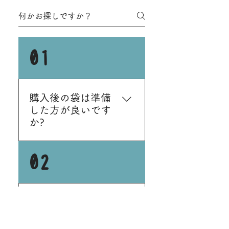
01
購入後の袋は準備
した方が良いです
か?
レジ袋はお店でご用意し
02
ております。 簡易的な包
装になりますので、割れ
物や繊細な作りの商品を
ご出店される場合は、必
一度納品したもの
ずご自身でクリアケース
を引き下げること
に入れる等の破損防止対
はできますか?