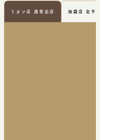
ミカン店 通常出店
池袋店 北千住店 横浜店 町田